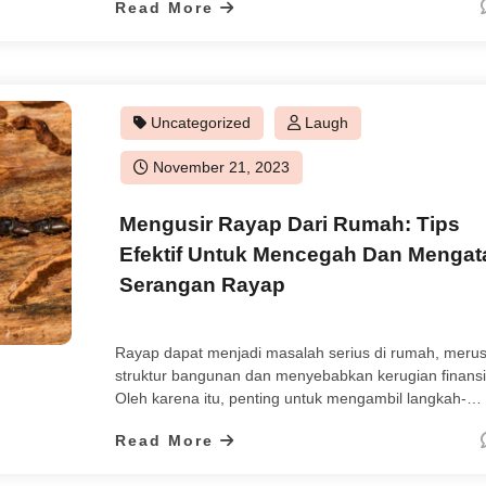
Read More
memiliki potensi besar untuk memainkan peran sentra
dalam peta industri tambang dunia. Berikut adalah
beberapa tren global yang saat ini memengaruhi dan
membentuk industri tambang Indonesia. 1. Keberlanj
dan […]
Uncategorized
Laugh
Posted
November 21, 2023
on
Mengusir Rayap Dari Rumah: Tips
Efektif Untuk Mencegah Dan Mengat
Serangan Rayap
Rayap dapat menjadi masalah serius di rumah, meru
struktur bangunan dan menyebabkan kerugian finansi
Oleh karena itu, penting untuk mengambil langkah-
langkah pencegahan dan tindakan pengendalian jika
Read More
Anda mencurigai adanya keberadaan rayap di rumah.
Artikel ini akan memberikan tips efektif tentang cara