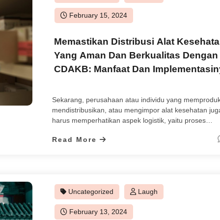
Posted
February 15, 2024
on
Memastikan Distribusi Alat Kesehat
Yang Aman Dan Berkualitas Dengan
CDAKB: Manfaat Dan Implementasin
Sekarang, perusahaan atau individu yang memproduk
mendistribusikan, atau mengimpor alat kesehatan jug
harus memperhatikan aspek logistik, yaitu proses
pengelolaan aliran barang dari titik asal ke titik konsu
Read More
Metode yang diperlukan adalah distribusi alat keseha
CDAKB.
Uncategorized
Laugh
Posted
February 13, 2024