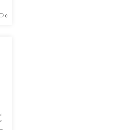
0
ai
gara