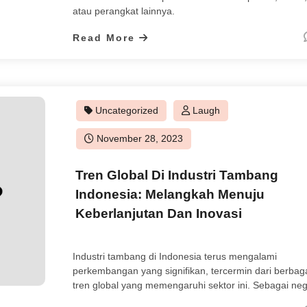
atau perangkat lainnya.
Read More
Uncategorized
Laugh
Posted
November 28, 2023
on
Tren Global Di Industri Tambang
Indonesia: Melangkah Menuju
Keberlanjutan Dan Inovasi
Industri tambang di Indonesia terus mengalami
perkembangan yang signifikan, tercermin dari berbag
tren global yang memengaruhi sektor ini. Sebagai ne
dengan kekayaan alam yang melimpah, Indonesia