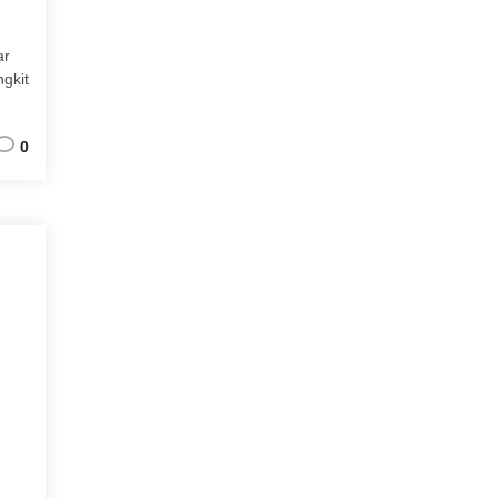
ar
gkit
0
n