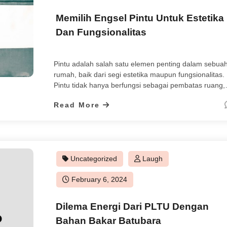
on
Memilih Engsel Pintu Untuk Estetika
Dan Fungsionalitas
Pintu adalah salah satu elemen penting dalam sebua
rumah, baik dari segi estetika maupun fungsionalitas.
Pintu tidak hanya berfungsi sebagai pembatas ruang,
tetapi juga sebagai penambah nilai keindahan dan
Read More
kenyamanan rumah. Oleh karena itu, memilih pintu y
tepat adalah hal yang harus diperhatikan dengan baik
Namun, tidak hanya pintu saja yang harus dipilih den
baik, […]
Uncategorized
Laugh
Posted
February 6, 2024
on
Dilema Energi Dari PLTU Dengan
Bahan Bakar Batubara