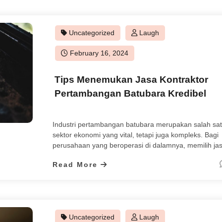
Uncategorized
Laugh
Posted
February 16, 2024
on
Tips Menemukan Jasa Kontraktor
Pertambangan Batubara Kredibel
Industri pertambangan batubara merupakan salah sa
sektor ekonomi yang vital, tetapi juga kompleks. Bagi
perusahaan yang beroperasi di dalamnya, memilih ja
kontraktor pertambangan batubara yang kredibel dan
Read More
terpercaya adalah langkah penting untuk memastikan
kesuksesan operasional dan keberlanjutan bisnis.
Namun, dengan begitu banyaknya pilihan yang tersed
mencari kontraktor yang tepat bisa menjadi tugas yan
menantang. Berikut […]
Uncategorized
Laugh