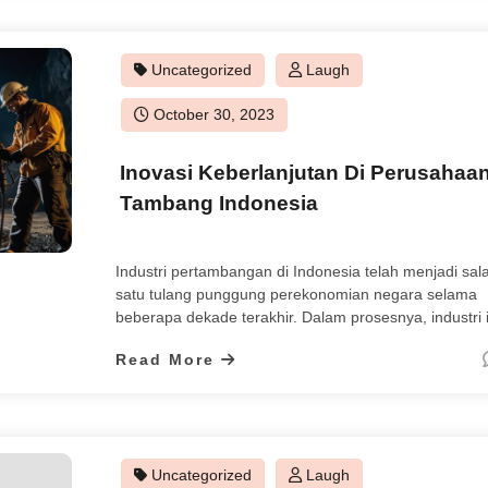
mengusir rayap dan melindungi rumah Anda dari
serangan yang merugikan. 1. Identifikasi Jenis Rayap
Uncategorized
Laugh
Posted
October 30, 2023
on
Inovasi Keberlanjutan Di Perusahaa
Tambang Indonesia
Industri pertambangan di Indonesia telah menjadi sal
satu tulang punggung perekonomian negara selama
beberapa dekade terakhir. Dalam prosesnya, industri i
telah memberikan kontribusi yang signifikan terhadap
Read More
pertumbuhan ekonomi dan pendapatan negara. Nam
dampak lingkungan dan sosial yang dihasilkan oleh se
pertambangan sering kali menjadi perhatian utama. O
karena itu, perusahaan pertambangan di Indonesia pe
terus […]
Uncategorized
Laugh